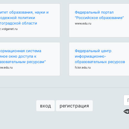
итет образования, науки и
Федеральный портал
одежной политики
"Российское образование"
гоградской области
www.edu.ru
z.volganet.ru
ормационная система
Федеральный центр
иное окно доступа к
информационно-
азовательным ресурсам"
образовательных ресурсов
ow.edu.ru
fcior.edu.ru
вход
регистрация