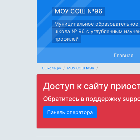
МОУ СОШ №96
Муниципальное образовательное
школа № 96 с углубленным изуче
профилей
Главная
Ошколе.ру
МОУ СОШ №96
Доступ к сайту приос
Обратитесь в поддержку
suppo
Панель оператора